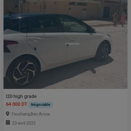
I20 high grade
64 000 DT
Négociable
,
Fouchana
Ben Arous
23 avril 2025