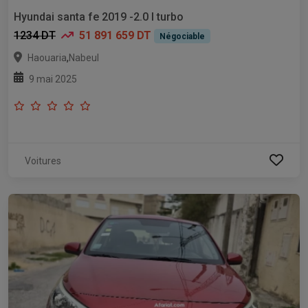
Hyundai santa fe 2019 -2.0 l turbo
1234 DT
51 891 659 DT
Négociable
,
Haouaria
Nabeul
9 mai 2025
Voitures