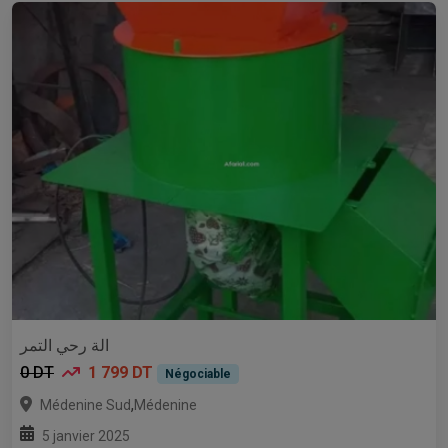
الة رحي التمر
0 DT
1 799 DT
Négociable
,
Médenine Sud
Médenine
5 janvier 2025