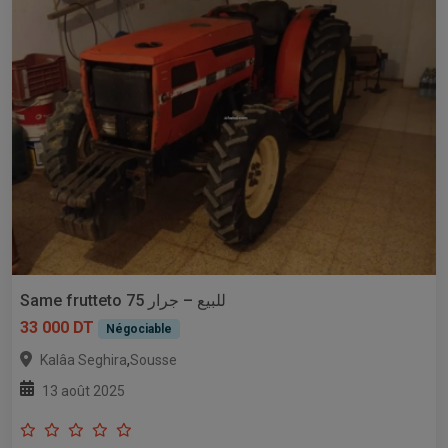
Same frutteto 75 للبيع – جرار
33 000 DT
Négociable
,
Kalâa Seghira
Sousse
13 août 2025