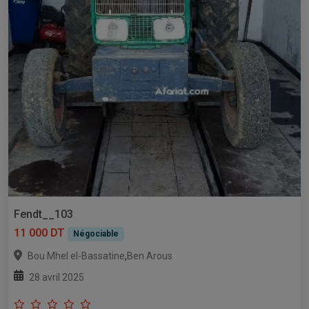
Fendt__103
11 000 DT
Négociable
,
Bou Mhel el-Bassatine
Ben Arous
28 avril 2025