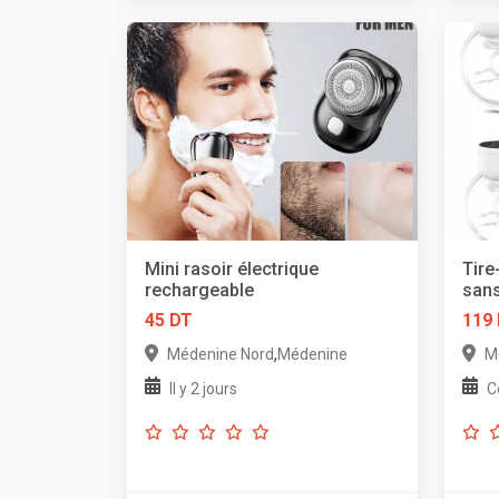
Mini rasoir électrique
Tire
rechargeable
sans
45 DT
119
,
Médenine Nord
Médenine
M
Il y 2 jours
C