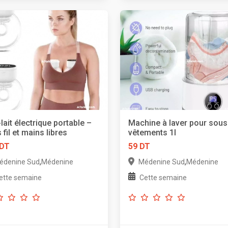
-lait électrique portable –
Machine à laver pour sous
 fil et mains libres
vêtements 1l
 DT
59 DT
,
,
édenine Sud
Médenine
Médenine Sud
Médenine
ette semaine
Cette semaine