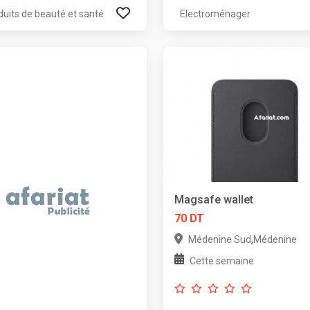
duits de beauté et santé
Electroménager
Magsafe wallet
70 DT
,
Médenine Sud
Médenine
Cette semaine