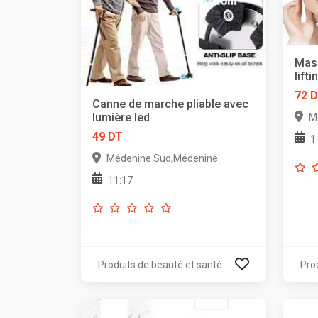
Mass
lift
72 
Canne de marche pliable avec
lumière led
M
49 DT
1
,
Médenine Sud
Médenine
11:17
Produits de beauté et santé
Pro