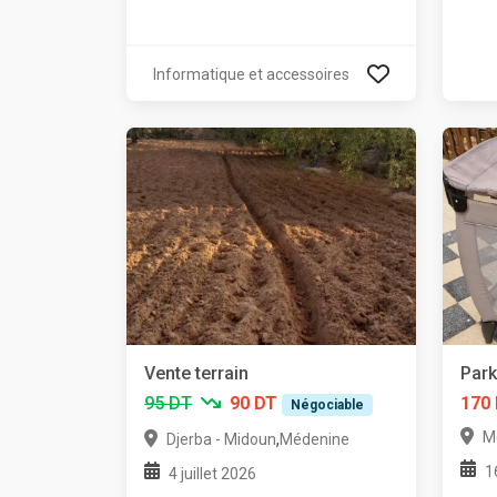
Informatique et accessoires
Vente terrain
Park
95 DT
90 DT
170
Négociable
M
,
Djerba - Midoun
Médenine
1
4 juillet 2026