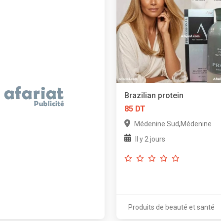
Brazilian protein
85 DT
,
Médenine Sud
Médenine
Il y 2 jours
Produits de beauté et santé