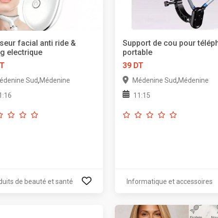
eur facial anti ride &
Support de cou pour télép
ing electrique
portable
DT
39 DT
,
,
édenine Sud
Médenine
Médenine Sud
Médenine
1:16
11:15
duits de beauté et santé
Informatique et accessoires