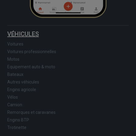
VÉHICULES
Voitures
Voitures professionnelles
Motos
Equipement auto & moto
Bateaux
Autres véhicules
Engins agricole
Vélos
Camion
Remorques et caravanes
Engins BTP
Trotinette