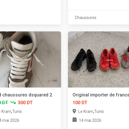
Chaussures
 chaussures dsquared 2
Original importer de franc
0 DT
300 DT
100 DT
,
,
e Kram
Tunis
Le Kram
Tunis
4 mai 2026
14 mai 2026