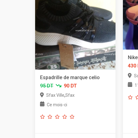
Nike
430
S
Espadrille de marque celio
1
95 DT
90 DT
,
Sfax Ville
Sfax
Ce mois-ci