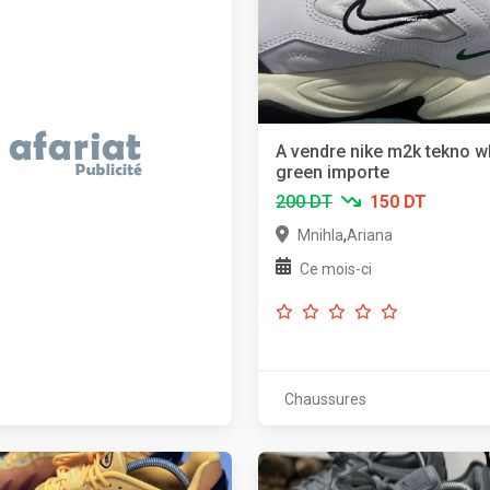
A vendre nike m2k tekno w
green importe
200 DT
150 DT
,
Mnihla
Ariana
Ce mois-ci
Chaussures