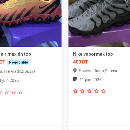
 air max dn top
Nike vapormax top
 DT
400 DT
Négociable
,
Sousse Riadh
Sousse
,
ousse Riadh
Sousse
11 juin 2026
1 juin 2026