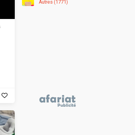
Autres (1771)
s