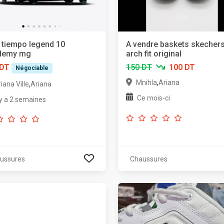
 tiempo legend 10
A vendre baskets skecher
demy mg
arch fit original
 DT
150 DT
100 DT
Négociable
,
Mnihla
Ariana
,
iana Ville
Ariana
Ce mois-ci
l y a 2 semaines
ussures
Chaussures