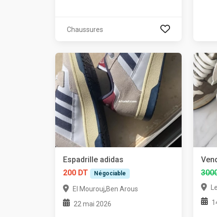
Chaussures
Espadrille adidas
Vend
200 DT
300
Négociable
L
,
El Mourouj
Ben Arous
1
22 mai 2026