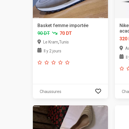
Basket femme importée
Nike
aca
90 DT
70 DT
320
,
Le Kram
Tunis
Ar
Il y 2 jours
I
Chaussures
Cha