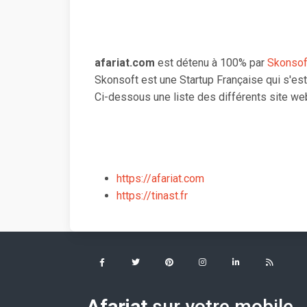
afariat.com
est détenu à 100% par
Skonso
Skonsoft est une Startup Française qui s'es
Ci-dessous une liste des différents site we
https://afariat.com
https://tinast.fr
Afariat
sur votre mobile