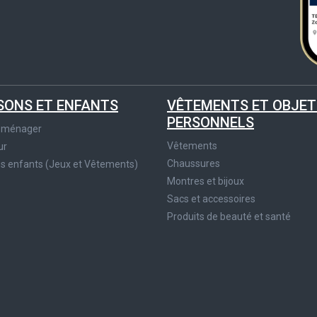
SONS ET ENFANTS
VÊTEMENTS ET OBJET
PERSONNELS
roménager
Vêtements
ur
Chaussures
es enfants (Jeux et Vêtements)
Montres et bijoux
Sacs et accessoires
Produits de beauté et santé