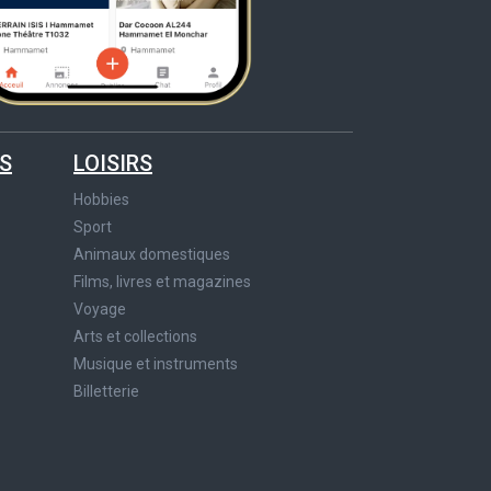
S
LOISIRS
Hobbies
Sport
Animaux domestiques
Films, livres et magazines
Voyage
Arts et collections
Musique et instruments
Billetterie