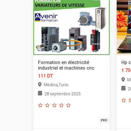
Formation en électricité
Hp c
industriel et machines cnc
1 75
111 DT
M
,
Médina
Tunis
2
28 septembre 2025
PRO