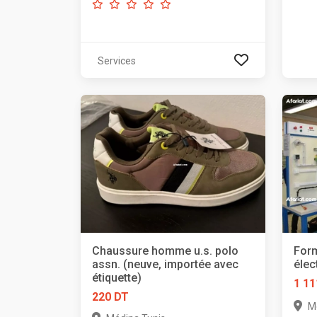
Services
Chaussure homme u.s. polo
Form
assn. (neuve, importée avec
élec
étiquette)
1 11
220 DT
M