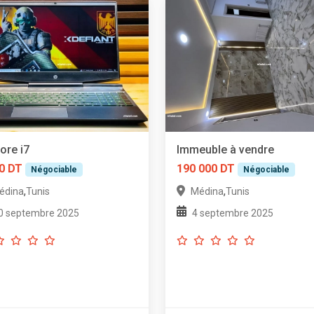
ore i7
Immeuble à vendre
0 DT
190 000 DT
Négociable
Négociable
,
,
édina
Tunis
Médina
Tunis
0 septembre 2025
4 septembre 2025