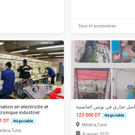
Sacs et accessoires
ation en electricite et
اصل تجاري في توتس العاصمة
tronique industriel
123 000 DT
Négociable
1 DT
Négociable
,
Médina
Tunis
,
édina
Tunis
8 janvier 2025