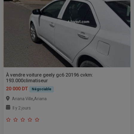
À vendre voiture geely gc6 20196 cvkm:
193.000climatiseur
20 000 DT
Négociable
,
Ariana Ville
Ariana
Il y 2 jours