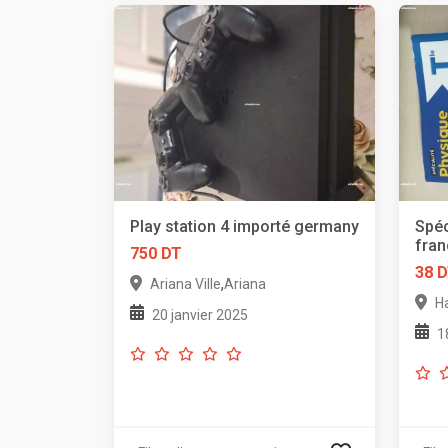
Play station 4 importé germany
Spéc
fran
750 DT
38 
,
Ariana Ville
Ariana
H
20 janvier 2025
1