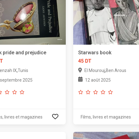
 pride and prejudice
Starwars book
DT
45 DT
,
,
enzah IX
Tunis
El Mourouj
Ben Arous
 septembre 2025
12 août 2025
s, livres et magazines
Films, livres et magazines