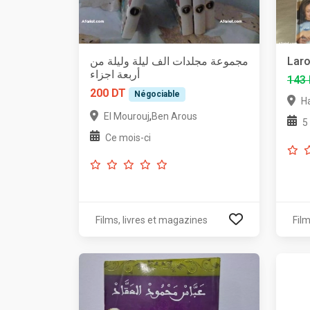
مجموعة مجلدات الف ليلة وليلة من
Laro
أربعة اجزاء
143
200 DT
Négociable
H
,
El Mourouj
Ben Arous
5
Ce mois-ci
Films, livres et magazines
Film