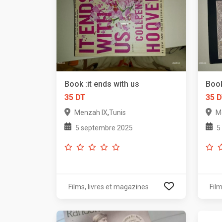
Book :it ends with us
Book
35 DT
35 
,
Menzah IX
Tunis
M
5 septembre 2025
5
Films, livres et magazines
Film