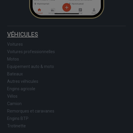
VÉHICULES
Voitures
Voitures professionnelles
Motos
Equipement auto & moto
Bateaux
Autres véhicules
Engins agricole
Vélos
Camion
Remorques et caravanes
Engins BTP
Trotinette