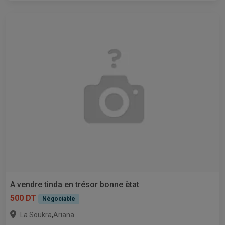
A vendre tinda en trésor bonne ètat
500 DT
Négociable
,
La Soukra
Ariana