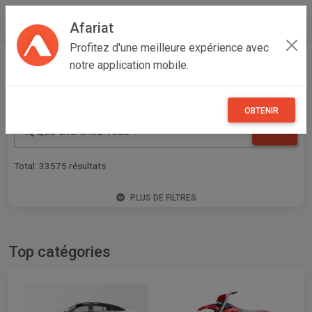
Afariat
Profitez d'une meilleure expérience avec
Annonces gratuites en Tunisie
notre application mobile.
OBTENIR
Que cherchez vous ?
Total:
33575
résultats
PLUS DE FILTRES
Top catégories