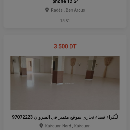
iphone 12 64
,
Radès
Ben Arous
18:51
3 500
DT
للّكراء فضاء تجاري بموقع متميز في القيروان 97072223
,
Kairouan Nord
Kairouan