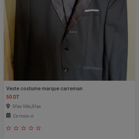
Veste costume marque carreman
50 DT
,
Sfax Ville
Sfax
Ce mois-ci