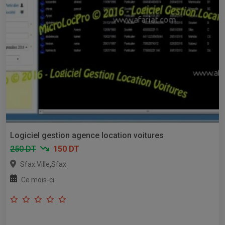
Logiciel gestion agence location voitures
250 DT
150 DT
,
Sfax Ville
Sfax
Ce mois-ci