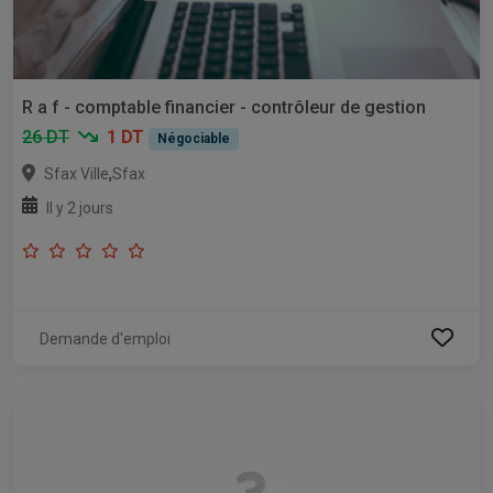
R a f - comptable financier - contrôleur de gestion
26 DT
1 DT
Négociable
,
Sfax Ville
Sfax
Il y 2 jours
Demande d'emploi