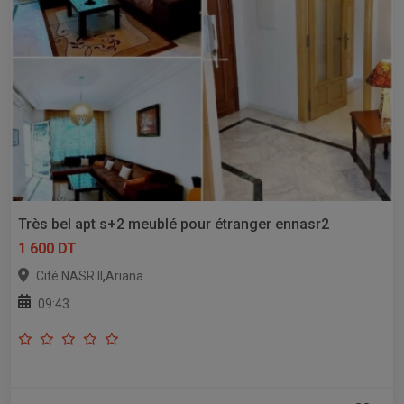
Très bel apt s+2 meublé pour étranger ennasr2
1 600 DT
,
Cité NASR II
Ariana
09:43