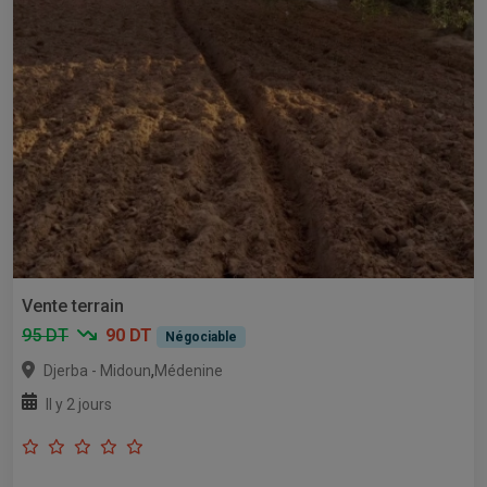
Vente terrain
95 DT
90 DT
Négociable
,
Djerba - Midoun
Médenine
Il y 2 jours