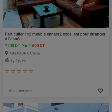
Particulier l s2 meublé ennasr2 excellent pour étranger
à l'année
1700 DT
1 600 DT
,
Cité NASR II
Ariana
Il y 2 jours
Appartements