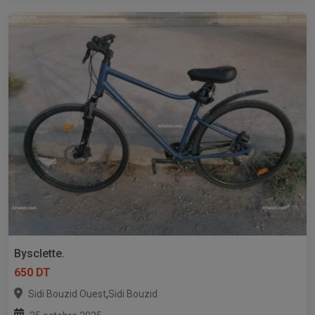
Bysclette.
650 DT
,
Sidi Bouzid Ouest
Sidi Bouzid