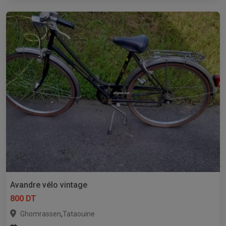
Avandre vélo vintage
800 DT
,
Ghomrassen
Tataouine