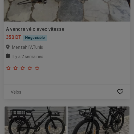
A vendre vélo avec vitesse
350 DT
Négociable
,
Menzah IV
Tunis
Il y a 2 semaines
Vélos