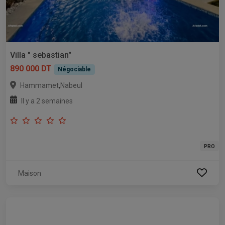
Villa " sebastian"
890 000 DT
Négociable
,
Hammamet
Nabeul
Il y a 2 semaines
PRO
Maison