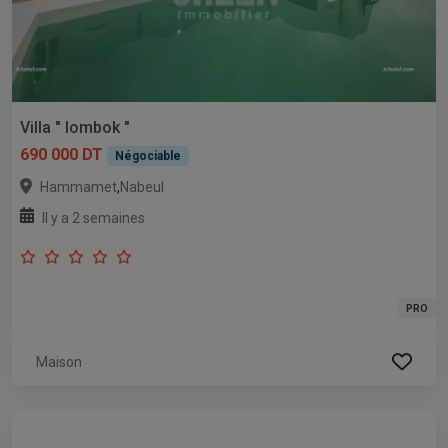
Villa " lombok "
690 000 DT
Négociable
,
Hammamet
Nabeul
Il y a 2 semaines
PRO
Maison