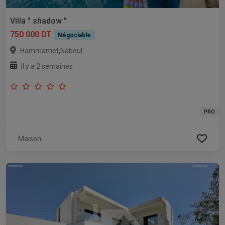
Villa " shadow "
750 000 DT
Négociable
,
Hammamet
Nabeul
Il y a 2 semaines
PRO
Maison