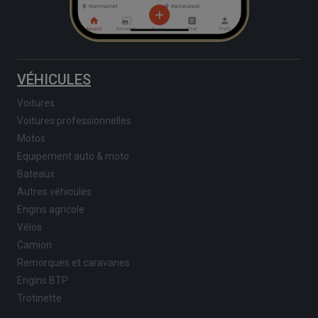
VÉHICULES
Voitures
Voitures professionnelles
Motos
Equipement auto & moto
Bateaux
Autres véhicules
Engins agricole
Vélos
Camion
Remorques et caravanes
Engins BTP
Trotinette