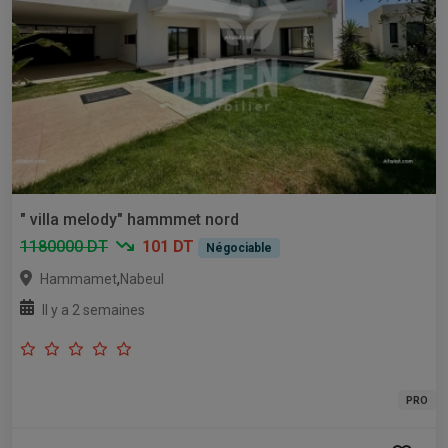
" villa melody" hammmet nord
1180000 DT
101 DT
Négociable
,
Hammamet
Nabeul
Il y a 2 semaines
PRO