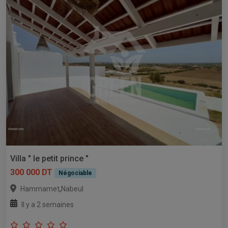
Villa " le petit prince "
300 000 DT
Négociable
,
Hammamet
Nabeul
Il y a 2 semaines