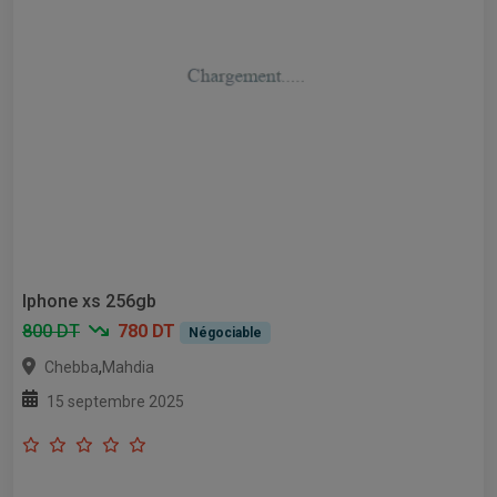
Iphone xs 256gb
800 DT
780 DT
Négociable
,
Chebba
Mahdia
15 septembre 2025