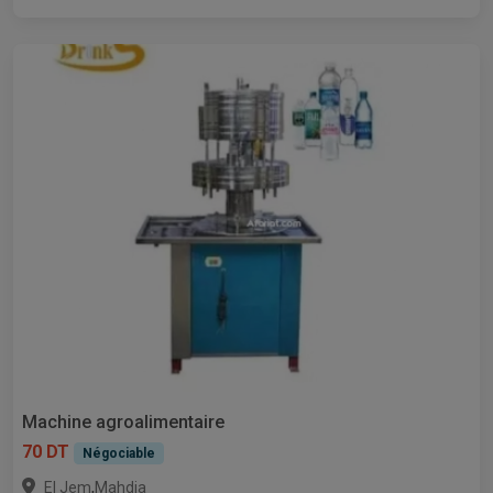
Machine agroalimentaire
70 DT
Négociable
,
El Jem
Mahdia