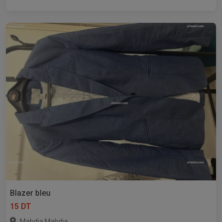
Blazer bleu
15 DT
,
Mahdia
Mahdia