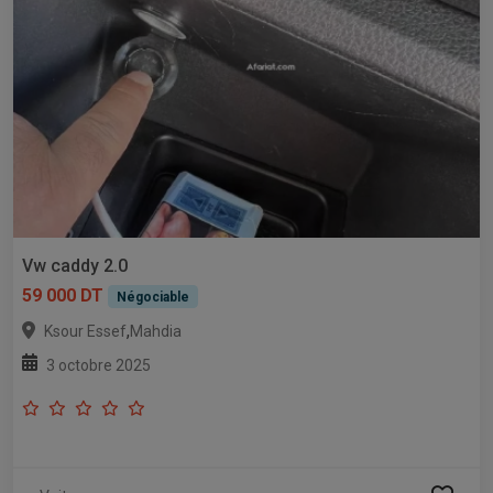
Vw caddy 2.0
59 000 DT
Négociable
,
Ksour Essef
Mahdia
3 octobre 2025