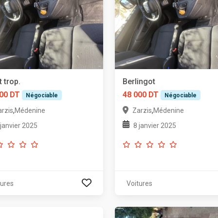
t trop.
Berlingot
00 DT
48 000 DT
Négociable
Négociable
,
,
arzis
Médenine
Zarzis
Médenine
 janvier 2025
8 janvier 2025
tures
Voitures