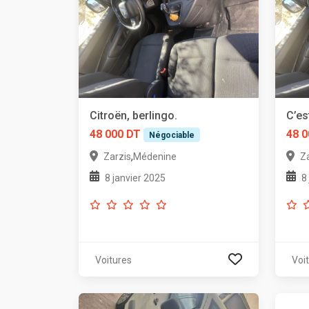
Citroën, berlingo.
C’es
48 000 DT
48 0
Négociable
,
Zarzis
Médenine
Z
8 janvier 2025
8
Voitures
Voi