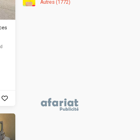
Autres (1772)
aces
id