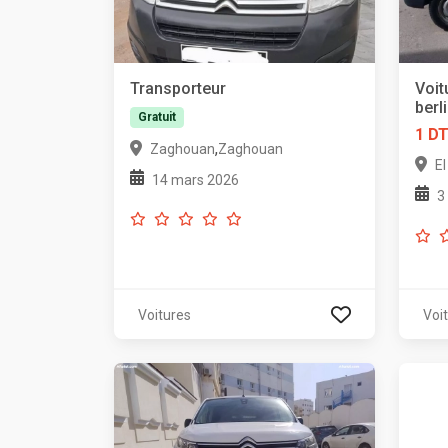
Transporteur
Voit
berl
Gratuit
1 D
,
Zaghouan
Zaghouan
E
14 mars 2026
3
Voitures
Voi