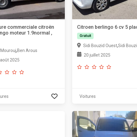
ure commerciale citroën
Citroen berlingo 6 cv 5 pl
ingo moteur 1.9normal ,
Gratuit
T
,
Sidi Bouzid Ouest
Sidi Bouz
,
l Mourouj
Ben Arous
20 juillet 2025
 août 2025
tures
Voitures