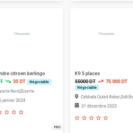
ndre citroen berlingo
K9 5 places
DT
35 DT
55000 DT
75 000 DT
Négociable
Négociable
,
izerte Nord
Bizerte
,
Cebbala Ouled Asker
Sidi B
6 janvier 2024
31 décembre 2023
PRO