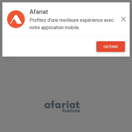
Afariat
Profitez d'une meilleure expérience avec
Accueil
Véhicules
Majerda
Bizerte
Bizerte Nord
notre application mobile.
à vendre citroen berlingo
OBTENIR