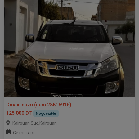
Dmax isuzu (num 28815915)
125 000 DT
Négociable
,
Kairouan Sud
Kairouan
Ce mois-ci