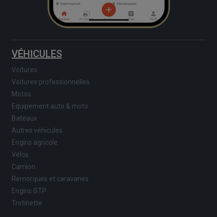
VÉHICULES
Voitures
Voitures professionnelles
Motos
Equipement auto & moto
Bateaux
Autres véhicules
Engins agricole
Vélos
Camion
Remorques et caravanes
Engins BTP
Trotinette