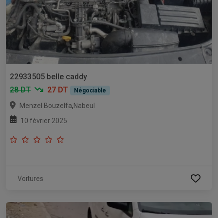
22933505 belle caddy
28 DT
27 DT
Négociable
,
Menzel Bouzelfa
Nabeul
10 février 2025
Voitures