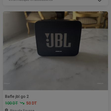
Bafle jbl go 2
100 DT
50 DT
,
Akouda
Sousse