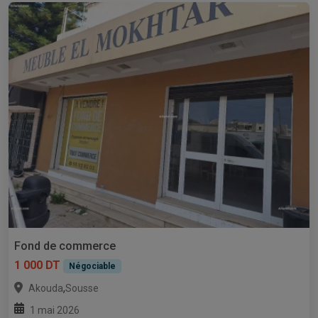
Fond de commerce
1 000 DT
Négociable
,
Akouda
Sousse
1 mai 2026