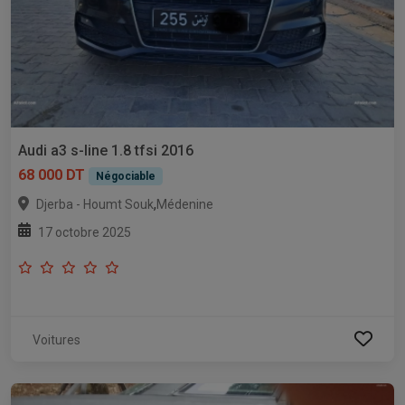
Audi a3 s-line 1.8 tfsi 2016
68 000 DT
Négociable
,
Djerba - Houmt Souk
Médenine
17 octobre 2025
Voitures