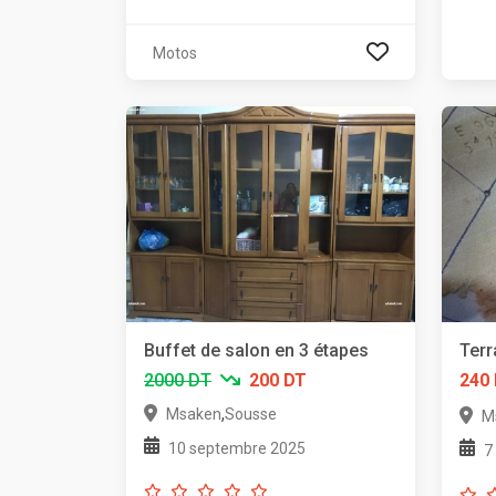
Motos
Buffet de salon en 3 étapes
Terr
2000 DT
200 DT
240
,
Msaken
Sousse
M
10 septembre 2025
7