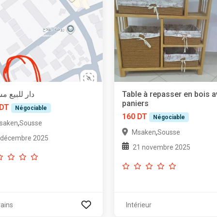
دار للبيع م
Table à repasser en bois 
paniers
 DT
Négociable
160 DT
Négociable
,
saken
Sousse
,
Msaken
Sousse
 décembre 2025
21 novembre 2025
rains
Intérieur