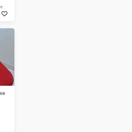
te
nie