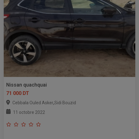
Nissan quachquai
71 000 DT
,
Cebbala Ouled Asker
Sidi Bouzid
11 octobre 2022