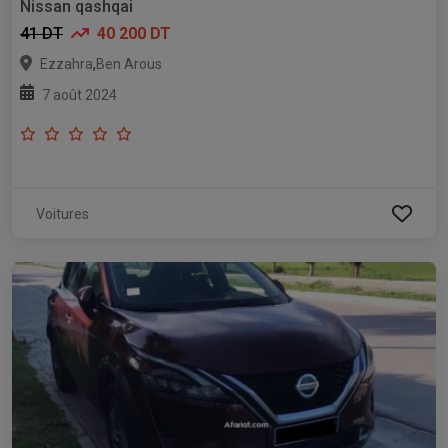
Nissan qashqai
41 DT
40 200 DT
,
Ezzahra
Ben Arous
7 août 2024
Voitures