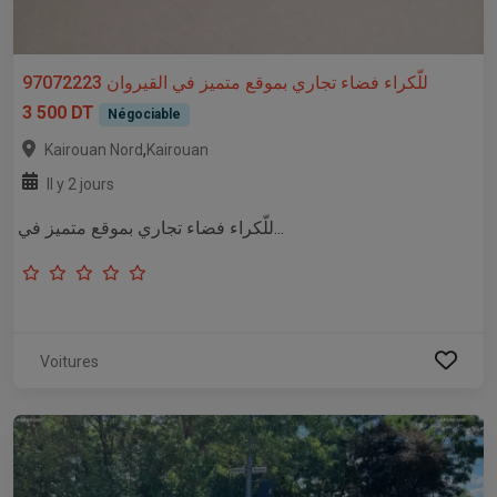
للّكراء فضاء تجاري بموقع متميز في القيروان 97072223
3 500 DT
Négociable
,
Kairouan Nord
Kairouan
Il y 2 jours
للّكراء فضاء تجاري بموقع متميز في...
Voitures