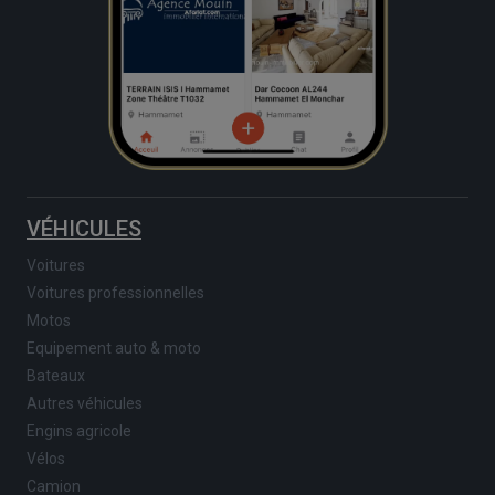
VÉHICULES
Voitures
Voitures professionnelles
Motos
Equipement auto & moto
Bateaux
Autres véhicules
Engins agricole
Vélos
Camion