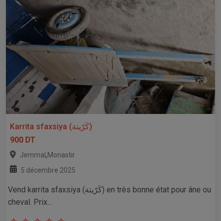
Karrita sfaxsiya (كَرّيتة)
900 DT
,
Jemmal
Monastir
5 décembre 2025
Vend karrita sfaxsiya (كَرّيتة) en très bonne état pour âne ou
cheval. Prix...