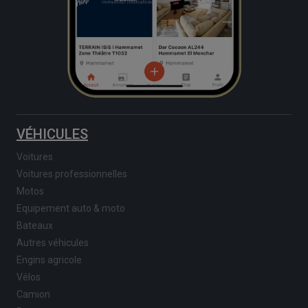
VÉHICULES
Voitures
Voitures professionnelles
Motos
Equipement auto & moto
Bateaux
Autres véhicules
Engins agricole
Vélos
Camion