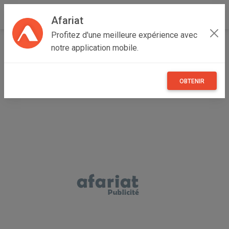
Afariat
Profitez d'une meilleure expérience avec
Accueil
Véhicules
Oasis - Sahara
Médenine
notre application mobile.
Médenine Sud
الة رحي التمر
OBTENIR