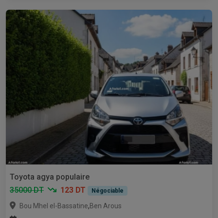
Toyota agya populaire
35000 DT
123 DT
Négociable
,
Bou Mhel el-Bassatine
Ben Arous