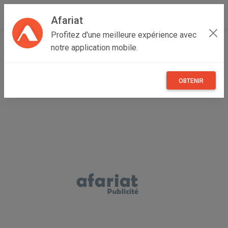
Afariat
Profitez d'une meilleure expérience avec
Accueil
Recherche
Grand Tunis
Ben Arous
notre application mobile.
Bou Mhel el-Bassatine
OBTENIR