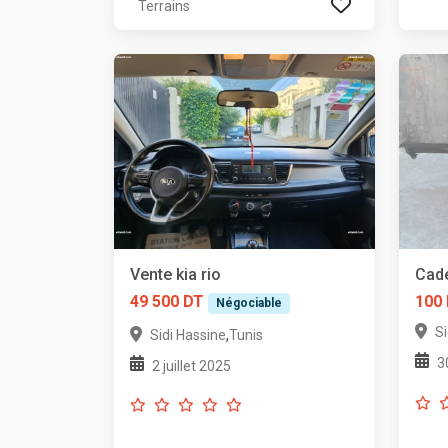
Terrains
Vente kia rio
Cade
49 500 DT
100
Négociable
Si
,
Sidi Hassine
Tunis
3
2 juillet 2025