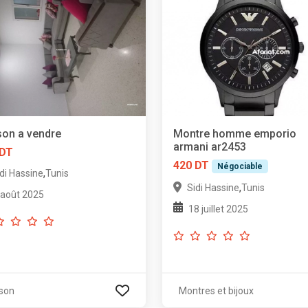
on a vendre
Montre homme emporio
armani ar2453
 DT
420 DT
Négociable
,
di Hassine
Tunis
,
Sidi Hassine
Tunis
 août 2025
18 juillet 2025
son
Montres et bijoux