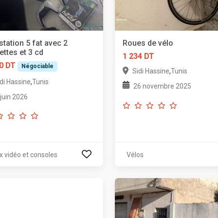
station 5 fat avec 2
Roues de vélo
ttes et 3 cd
1 234 DT
0 DT
Négociable
,
Sidi Hassine
Tunis
,
di Hassine
Tunis
26 novembre 2025
 juin 2026
x vidéo et consoles
Vélos