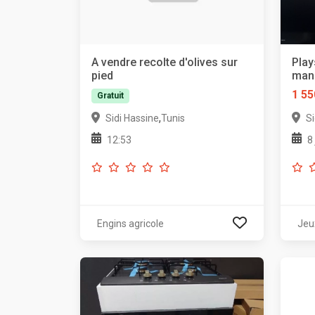
A vendre recolte d'olives sur
Play
pied
mane
1 55
Gratuit
,
Sidi Hassine
Tunis
Si
12:53
8
Engins agricole
Jeu