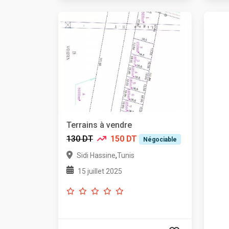
Terrains à vendre
130 DT
150 DT
Négociable
,
Sidi Hassine
Tunis
15 juillet 2025