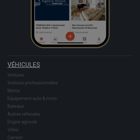
VÉHICULES
Voitures
Voitures professionnelles
Motos
Equipement auto & moto
Bateaux
Autres véhicules
Engins agricole
Vélos
Camion