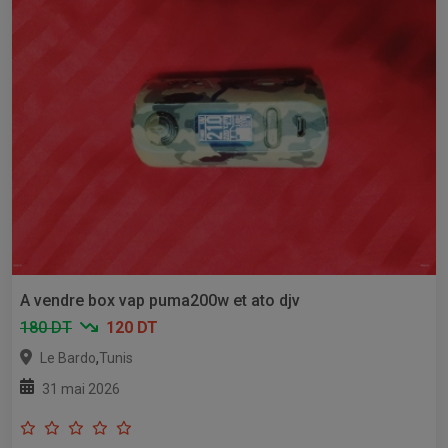
A vendre box vap puma200w et ato djv
180 DT
120 DT
,
Le Bardo
Tunis
31 mai 2026