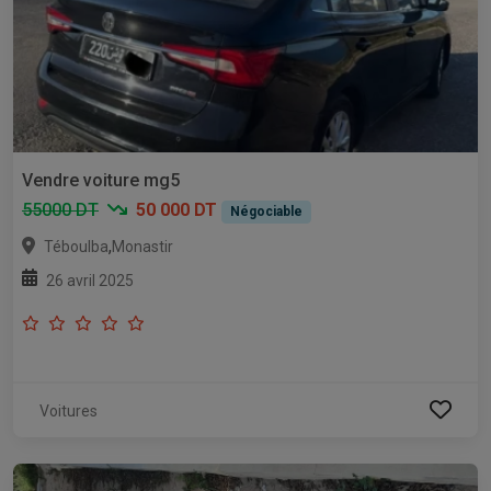
Vendre voiture mg5
55000 DT
50 000 DT
Négociable
,
Téboulba
Monastir
26 avril 2025
Voitures