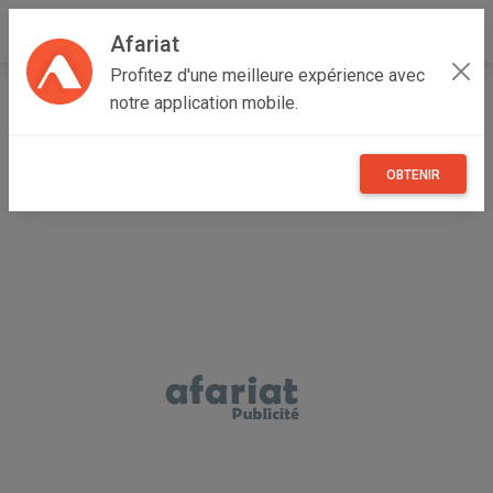
Afariat
Profitez d'une meilleure expérience avec
Accueil
Véhicules
Grand Tunis
Ben Arous
Ezzahra
notre application mobile.
MG ZS à vendre
OBTENIR