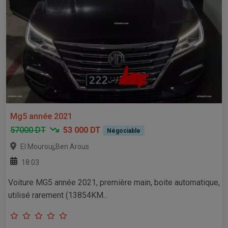
Mg5 année 2021
57000 DT
53 000 DT
Négociable
,
El Mourouj
Ben Arous
18:03
Voiture MG5 année 2021, première main, boite automatique,
utilisé rarement (13854KM...