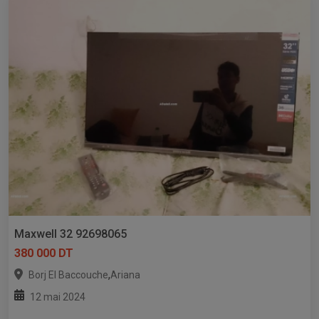
Maxwell 32 92698065
380 000 DT
,
Borj El Baccouche
Ariana
12 mai 2024