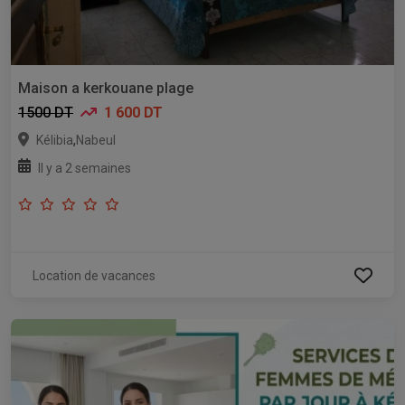
Maison a kerkouane plage
1500 DT
1 600 DT
,
Kélibia
Nabeul
Il y a 2 semaines
Location de vacances