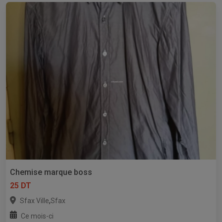
Chemise marque boss
25 DT
,
Sfax Ville
Sfax
Ce mois-ci