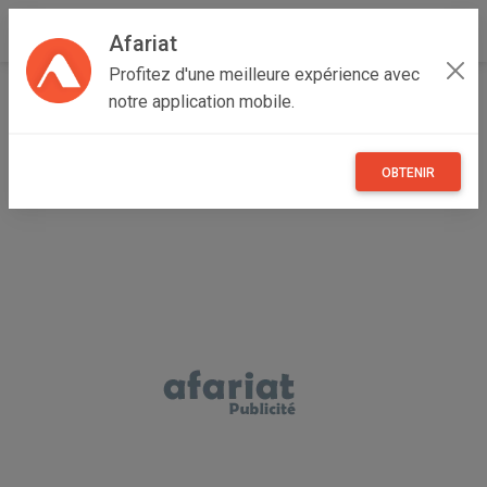
Afariat
Profitez d'une meilleure expérience avec
Accueil
Vêtements et objets personnels
Grand Centre
notre application mobile.
Sfax
Sfax Ville
Veste Costume marque conbipel
OBTENIR