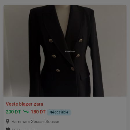
Veste blazer zara
200 DT
180 DT
Négociable
,
Hammam Sousse
Sousse