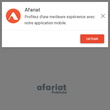
Afariat
Profitez d'une meilleure expérience avec
Accueil
Vêtements et objets personnels
Grand Centre
notre application mobile.
Sfax
Sfax Ville
Chemise ZARA made in turkey
OBTENIR