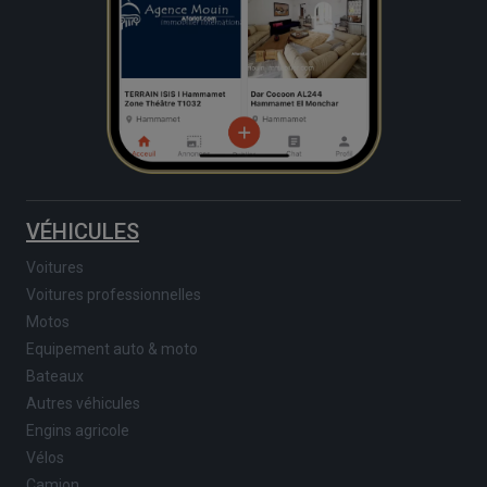
VÉHICULES
Voitures
Voitures professionnelles
Motos
Equipement auto & moto
Bateaux
Autres véhicules
Engins agricole
Vélos
Camion