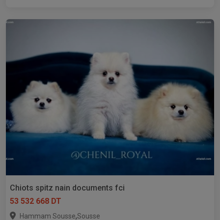
Chiots spitz nain documents fci
53 532 668 DT
,
Hammam Sousse
Sousse