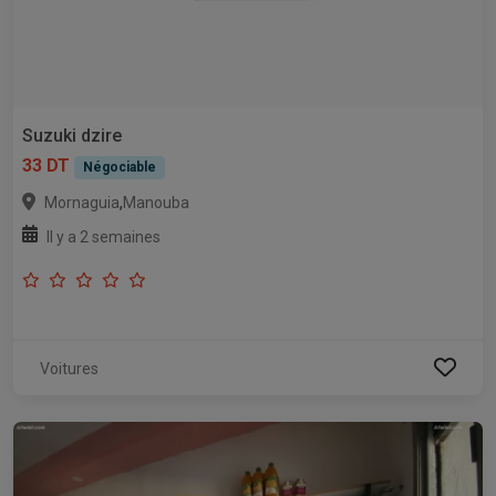
Suzuki dzire
33 DT
Négociable
,
Mornaguia
Manouba
Il y a 2 semaines
Voitures