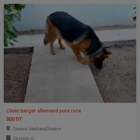
Chien berger allemand pure race
800 DT
,
Sousse Jawhara
Sousse
Ce mois-ci