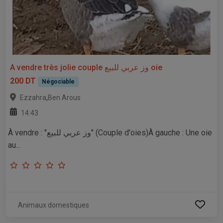
A vendre très jolie couple وز عربي للبيع oie
200 DT
Négociable
,
Ezzahra
Ben Arous
14:43
​À vendre : "وز عربي للبيع" (Couple d'oies) ​À gauche : Une oie
au...
Animaux domestiques