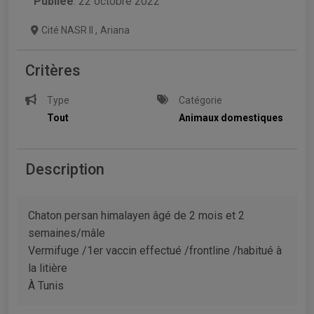
Publiée
: 22 octobre 2022
Cité NASR II
,
Ariana
Critères
Type
Catégorie
Tout
Animaux domestiques
Description
Chaton persan himalayen âgé de 2 mois et 2
semaines/mâle
Vermifuge /1er vaccin effectué /frontline /habitué à
la litière
À Tunis