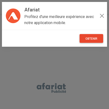
Afariat
Profitez d'une meilleure expérience avec
Accueil
Loisirs
Grand Tunis
Ariana
Cité NASR II
notre application mobile.
Chaton persan himalayen
OBTENIR