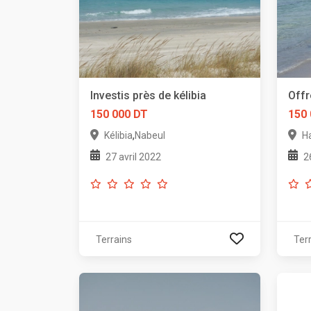
Investis près de kélibia
Offr
150 000 DT
150
,
Kélibia
Nabeul
H
27 avril 2022
2
Terrains
Ter