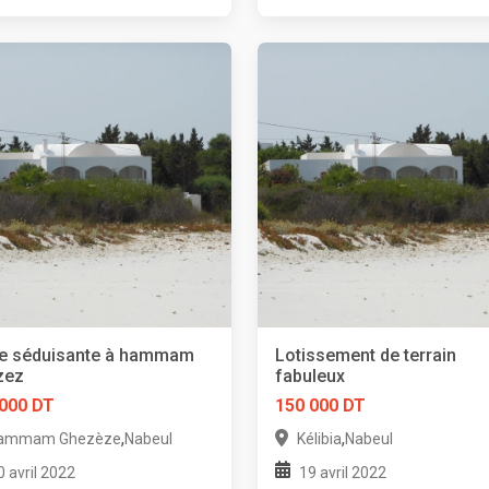
re séduisante à hammam
Lotissement de terrain
zez
fabuleux
 000 DT
150 000 DT
,
,
ammam Ghezèze
Nabeul
Kélibia
Nabeul
0 avril 2022
19 avril 2022