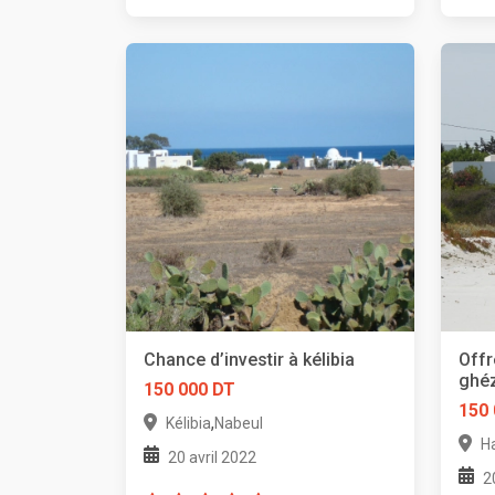
Chance d’investir à kélibia
Off
ghé
150 000 DT
150
,
Kélibia
Nabeul
H
20 avril 2022
2