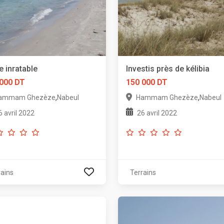
e inratable
Investis près de kélibia
 000 DT
150 000 DT
,
,
ammam Ghezèze
Nabeul
Hammam Ghezèze
Nabeul
6 avril 2022
26 avril 2022
rains
Terrains