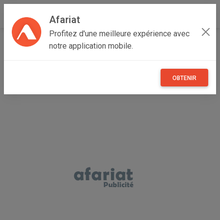
Afariat
Profitez d'une meilleure expérience avec
Accueil
Immobilier
Cap bon - Sahel
Nabeul
notre application mobile.
Hammam Ghezèze
terrain épatant à Hammam Ghézez
OBTENIR