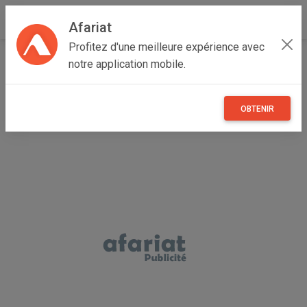
Afariat
Profitez d'une meilleure expérience avec
Accueil
Immobilier
Cap bon - Sahel
Nabeul
notre application mobile.
Hammam Ghezèze
offre inratable
OBTENIR