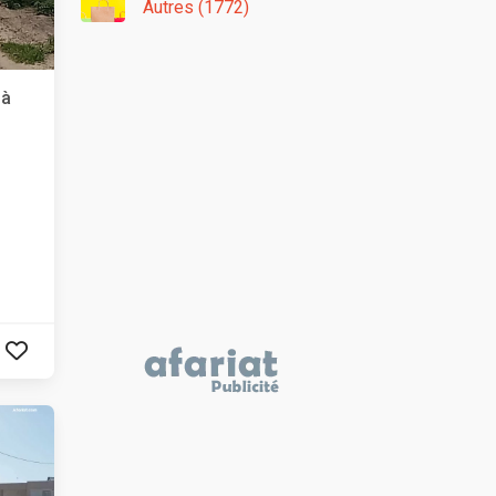
Autres (1772)
 à