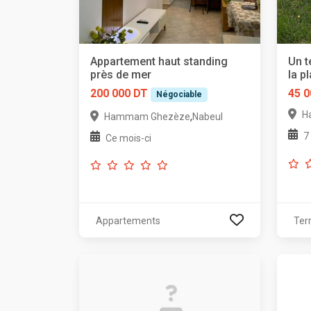
Appartement haut standing
Un t
près de mer
la p
200 000 DT
45 0
Négociable
H
,
Hammam Ghezèze
Nabeul
7
Ce mois-ci
Appartements
Ter