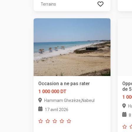
Terrains
Occasion a ne pas rater
Oppo
de 5
1 000 000 DT
1 00
,
Hammam Ghezèze
Nabeul
H
17 avril 2026
8