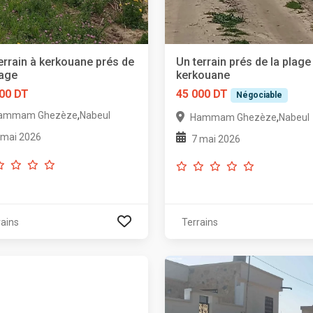
errain à kerkouane prés de
Un terrain prés de la plage
lage
kerkouane
00 DT
45 000 DT
Négociable
,
ammam Ghezèze
Nabeul
,
Hammam Ghezèze
Nabeul
 mai 2026
7 mai 2026
rains
Terrains