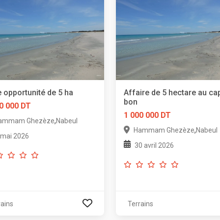
e opportunité de 5 ha
Affaire de 5 hectare au ca
bon
0 000 DT
1 000 000 DT
,
ammam Ghezèze
Nabeul
,
Hammam Ghezèze
Nabeul
 mai 2026
30 avril 2026
rains
Terrains