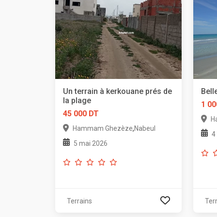
Un terrain à kerkouane prés de
Bell
la plage
1 00
45 000 DT
H
,
Hammam Ghezèze
Nabeul
4
5 mai 2026
Terrains
Ter