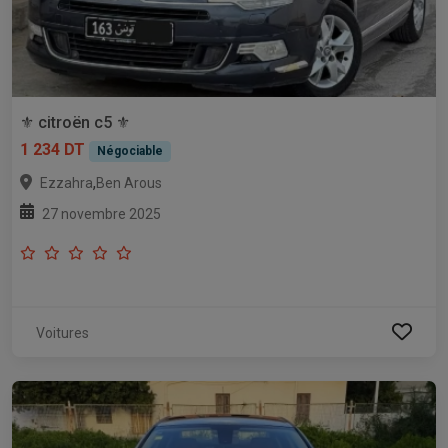
⚜️ citroën c5 ⚜️
1 234 DT
Négociable
,
Ezzahra
Ben Arous
27 novembre 2025
Voitures