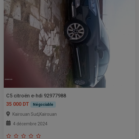
C5 citroën e-hdi 92977988
35 000 DT
Négociable
,
Kairouan Sud
Kairouan
4 décembre 2024