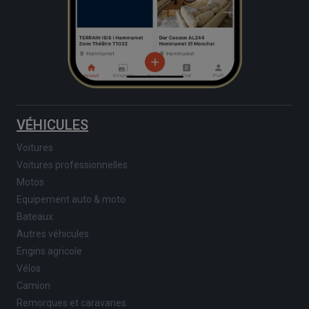
VÉHICULES
Voitures
Voitures professionnelles
Motos
Equipement auto & moto
Bateaux
Autres véhicules
Engins agricole
Vélos
Camion
Remorques et caravanes