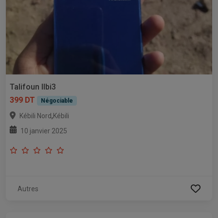
Talifoun llbi3
399 DT
Négociable
,
Kébili Nord
Kébili
10 janvier 2025
Autres