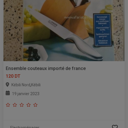
Ensemble couteaux importé de france
120 DT
,
Kébili Nord
Kébili
19 janvier 2023
Electroménager