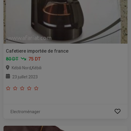
Cafetiere importée de france
80 DT
75 DT
,
Kébili Nord
Kébili
23 juillet 2023
Electroménager