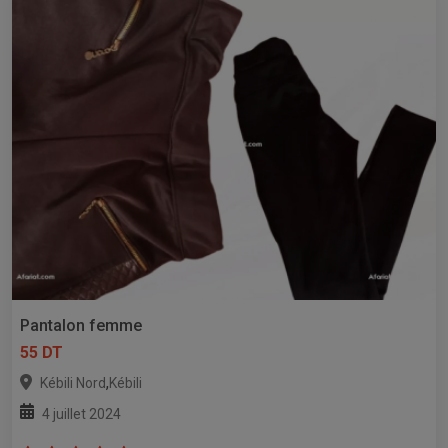
Pantalon femme
55 DT
,
Kébili Nord
Kébili
4 juillet 2024