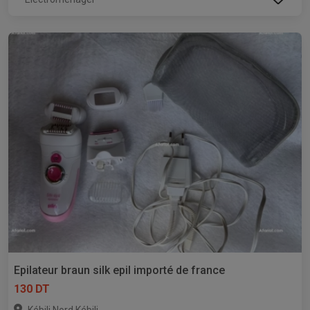
Epilateur braun silk epil importé de france
130 DT
,
Kébili Nord
Kébili