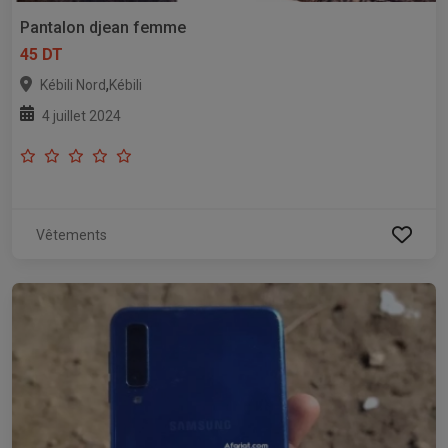
Pantalon djean femme
45 DT
,
Kébili Nord
Kébili
4 juillet 2024
Vêtements