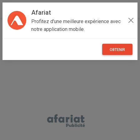
Afariat
Profitez d'une meilleure expérience avec
Accueil
Vêtements et objets personnels
notre application mobile.
Oasis - Sahara
Kébili
Kébili Nord
pantalon Djean femme
OBTENIR