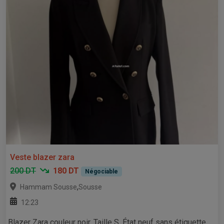
Veste blazer zara
200 DT
180 DT
Négociable
,
Hammam Sousse
Sousse
12:23
Blazer Zara couleur noir. Taille S. État neuf sans étiquette.