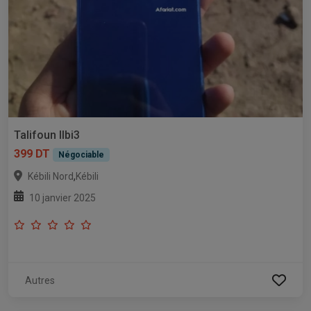
Talifoun llbi3
399 DT
Négociable
,
Kébili Nord
Kébili
10 janvier 2025
Autres