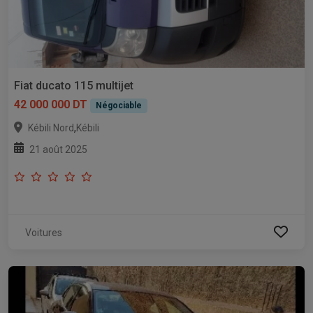
Fiat ducato 115 multijet
42 000 000 DT
Négociable
,
Kébili Nord
Kébili
21 août 2025
Voitures