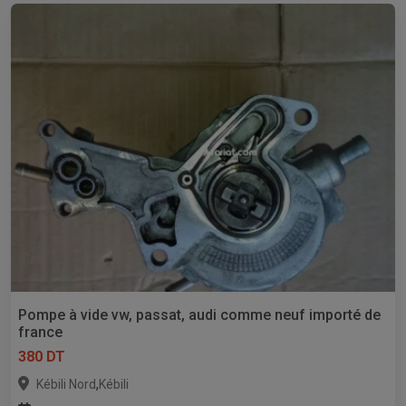
Pompe à vide vw, passat, audi comme neuf importé de
france
380 DT
,
Kébili Nord
Kébili