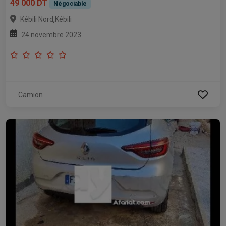
49 000 DT
Négociable
,
Kébili Nord
Kébili
24 novembre 2023
Camion