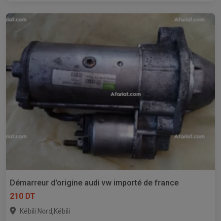
Démarreur d'origine audi vw importé de france
210 DT
,
Kébili Nord
Kébili