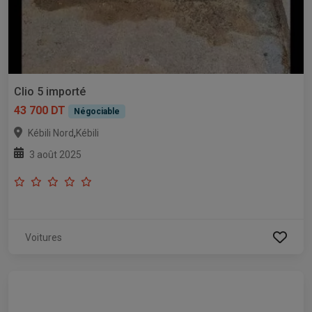
Clio 5 importé
43 700 DT
Négociable
,
Kébili Nord
Kébili
3 août 2025
Voitures