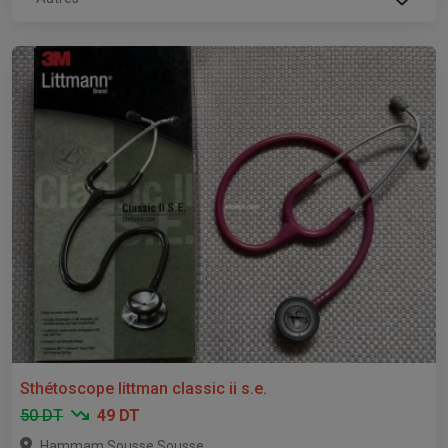
Sthétoscope littman classic ii s.e.
50 DT
49 DT
,
Hammam Sousse
Sousse