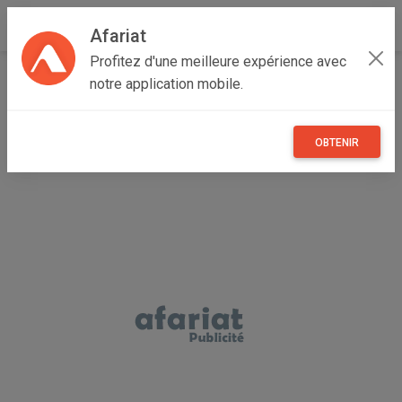
Afariat
Profitez d'une meilleure expérience avec
Accueil
Autres
Oasis - Sahara
Kébili
Kébili Nord
notre application mobile.
plombier sanitaire ;
OBTENIR